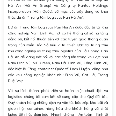
Hải An (Hải An Group) và Công ty Pantos Holdings
Incorporation (Hàn Quốc), với mục tiêu xây dựng và khai
thác dự án “Trung tâm Logistics Pan Hải An”.
Dự án Trung tâm Logistics Pan Hải An được đầu tư tại Khu
công nghiệp Nam Đình Vũ, nơi có hệ thống cơ sở hạ tầng
đồng bộ, kết nối thuận tiện với các tuyến giao thông quan
trọng của miền Bắc. Sở hữu vị trí chiến lược tại trung tâm
khu công nghiệp và trung tâm logistics của Hải Phòng, Pan
Hải An dễ dàng kết nối với các cảng lớn trong khu vực như
Nam Đình Vũ, VIP Green, Nam Hải Đình Vũ, Cảng Đình Vũ,
đặc biệt là Cảng container Quốc tế Lạch Huyện, cũng như
các khu công nghiệp khác như Đình Vũ, Cát Hải, Tràng
Duệ, Vsip…
Với sự hình thành, phát triển và hoàn thiện chuỗi dịch vụ
logistics, chúng tôi cam kết sẽ cung cấp cho Quý đối tác,
Quý khách hàng những dịch vụ vận tải, bốc xếp, kho bãi và
giao nhận container, hàng hóa cho khách hàng với chất
lượng tốt nhất, đảm bảo “Nhanh chóng – An toàn – Kinh tế